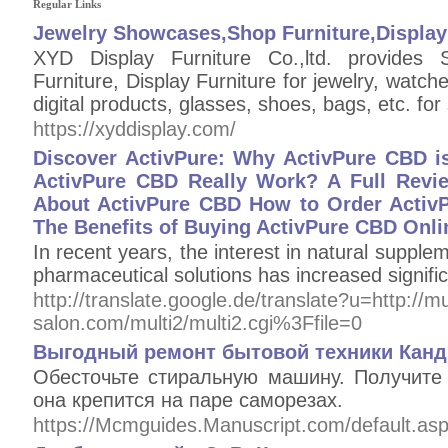
Regular Links
Jewelry Showcases,Shop Furniture,Display
XYD Display Furniture Co.,ltd. provide
Furniture, Display Furniture for jewelry, watch
digital products, glasses, shoes, bags, etc. f
https://xyddisplay.com/
Discover ActivPure: Why ActivPure CBD is
ActivPure CBD Really Work? A Full Revi
About ActivPure CBD How to Order Activ
The Benefits of Buying ActivPure CBD Onli
In recent years, the interest in natural supplem
pharmaceutical solutions has increased signific
http://translate.google.de/translate?u=http://m
salon.com/multi2/multi2.cgi%3Ffile=0
Выгодный ремонт бытовой техники Канд
Обесточьте стиральную машину. Получите
она крепится на паре саморезах.
https://Mcmguides.Manuscript.com/default.as