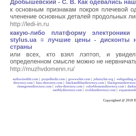
Дробышевский - С. В. Как одевались на
к основным признакам покроя плечевой о
членение основных деталей продольных линий
http://ledi-in.ru
какую-либо платформу электроники
stylus.ua ≡ лучшие цены - дисконты
страны
или всех, кто взял лэптоп, и увидел,
определенном смысле можно не нервничать 
http://muzhvdomenn.ru/
authorizeddir.com
|
propellerdir.com
|
gowwwlist.com
|
johnnylist.org
|
webguiding.n
directory.com
|
bizz-directory.com
|
blackandbluedirectory.com
|
blackgreendirector
cleangreendirectory.com
|
coles-directory.com
|
colorblossomdirectory.com
|
darks
earthlydirectory.com
|
ecobluedirectory.com
|
expansiondi
Copyrighted @ 2018
D